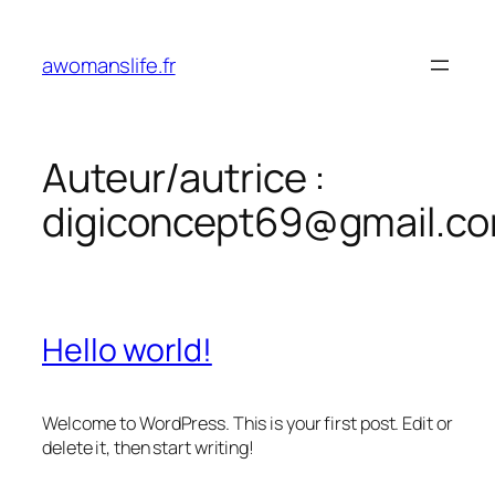
Aller
au
awomanslife.fr
contenu
Auteur/autrice :
digiconcept69@gmail.c
Hello world!
Welcome to WordPress. This is your first post. Edit or
delete it, then start writing!